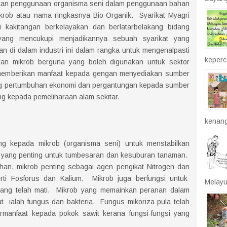
kan penggunaan organisma seni dalam penggunaan bahan
rob atau nama ringkasnya Bio-Organik. Syarikat Myagri
 kakitangan berkelayakan dan berlatarbelakang bidang
yang mencukupi menjadikannya sebuah syarikat yang
n di dalam industri ini dalam rangka untuk mengenalpasti
keperca
kan mikrob berguna yang boleh digunakan untuk sektor
t memberikan manfaat kepada gengan menyediakan sumber
g pertumbuhan ekonomi dan pergantungan kepada sumber
 kepada pemeliharaan alam sekitar.
kenang
ng kepada mikrob (organisma seni) untuk menstabilkan
h yang penting untuk tumbesaran dan kesuburan tanaman.
han, mikrob penting sebagai agen pengikat Nitrogen dan
rti Fosforus dan Kalium. Mikrob juga berfungsi untuk
Melayu
ang telah mati. Mikrob yang memainkan peranan dalam
t ialah fungus dan bakteria. Fungus mikoriza pula telah
ermanfaat kepada pokok sawit kerana fungsi-fungsi yang