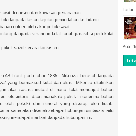
kadar,
awit di nurseri dan kawasan penanaman.
ok daripada kesan kejutan pemindahan ke ladang.
han nutrien oleh akar pokok sawit.
tang daripada serangan kulat tanah parasit seperti kulat
Putri “
i pokok sawit secara konsisten.
Tot
oleh AB Frank pada tahun 1885. Mikoriza berasal daripada
hiza” yang bermaksud kulat dan akar. Mikoriza ditakrifkan
ngan akar secara mutual di mana kulat mendapat bahan
oses fotosintesis daun manakala pokok menerima bahan
rus oleh pokok) dan mineral yang diserap oleh kulat.
sama-sama atau dikenali sebagai hubungan simbiosis iaitu
asing mendapat manfaat daripada hubungan ini.