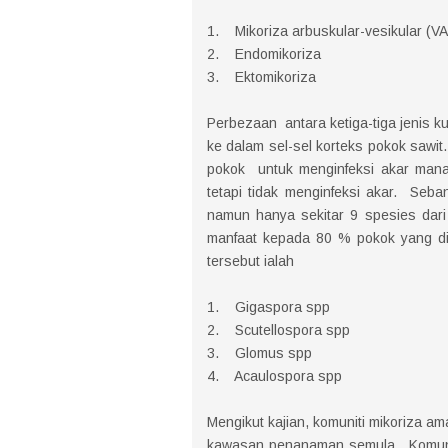
1. Mikoriza arbuskular-vesikular (V
2. Endomikoriza
3. Ektomikoriza
Perbezaan antara ketiga-tiga jenis ku
ke dalam sel-sel korteks pokok sawit
pokok untuk menginfeksi akar manak
tetapi tidak menginfeksi akar. Seba
namun hanya sekitar 9 spesies dari
manfaat kepada 80 % pokok yang dit
tersebut ialah
1. Gigaspora spp
2. Scutellospora spp
3. Glomus spp
4. Acaulospora spp
Mengikut kajian, komuniti mikoriza a
kawasan penanaman semula. Komuniti 