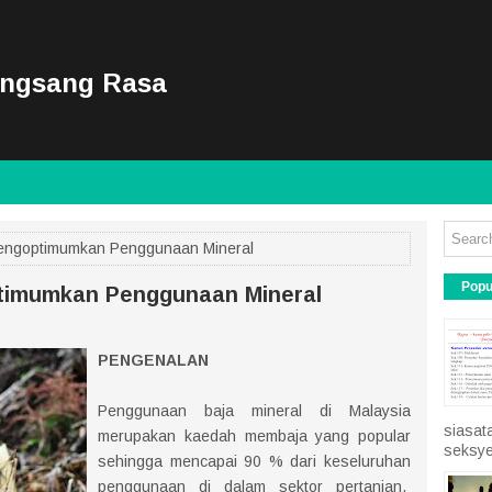
ongsang Rasa
Mengoptimumkan Penggunaan Mineral
Popu
timumkan Penggunaan Mineral
PENGENALAN
Penggunaan baja mineral di Malaysia
siasat
merupakan kaedah membaja yang popular
seksye
sehingga mencapai 90 % dari keseluruhan
penggunaan di dalam sektor pertanian.