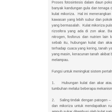
Proses fotosintesis dalam daun pokok
banyak kandungan gula dan tenaga da
kulat mikoriza. Hal ini menerangkan
kawasan yang lebih subur dan pokok
yang bermasalah. Kulat mikoriza pul
rizosfera yang ada di zon akar. Ba
nitrogen, fosforus dan nutrien lai
sebab itu, hubungan kulat dan aka
terhadap cuaca yang kering, tanah ya
yang masin, keracunan tanah akibat 
melampau.
Fungsi untuk meningkat sistem perta
1. Hubungan kulat dan akar atau 
tumbuhan melalui beberapa mekanisma
2. Saling tindak dengan patogen – 
dan mikoriza untuk mendapatkan r
ampuh sukar ditembusi oleh kulat pat