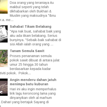
Doa orang yang teraniaya itu
makbul seperti yang telah
dikhabarkan oleh Bukhari &
Muslim yang maksudnya "Ibnu
.a. me...
Sahabat Tikam Belakang
"Apa nak buat, sahabat baik yang
aku ada tikam belakang. Serius
bunyinya. "Sebaik-baik sahabat di
sisi Allah ialah orang yang ...
Tanam Semula Sawit
Proses penanaman semula
pokok sawit dibuat di antara julat
umur 25 hingga 30 tahun
berdasarkan kepada kadar
iviti pokok. Pokok...
Angin menderu dahan jatuh
menimpa batu kuburan
Hari ini aku ingin memperhalus
lirik lagu keroncong lama yang
dinyanyikan oleh al marhum
a Dahari yang bertajuk Sayang di
 ...