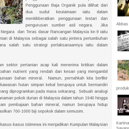
Penggunaan Baja Organik pula dilihat dari
dua sudut keutamaan iaitu dalam
menitikberatkan penggunaan lestari dan
Abbas r
pengurusan sumber asli negara. Jika
n Negara dan Teras dasar Rancangan Malaysia ke-9 iaitu
nian di Malaysia sebagai salah satu jentera pertumbuhan
na salah satu strategi perlaksanaannya iaitu dalam
m sektor pertanian acap kali menerima kritikan dalam
ahan nutrient yang rendah dan kesan yang mengambil
naan bahan mineral. Namun, pernahkah kita berfikir
 kawasan hutan simpan kekal berupaya untuk bermandiri
produkt
 yang diprogramkan pada masa sekarang. Sebuah analogi
nanaman pokok durian di Malaysia dalam tahun 1940 hingga
ram pembajaan bahan mineral, namun berupaya hidup
silkan 700-1000 biji sepokok dalam semusim.
Kartin
i kasus-kasus istimewa ini menjadikan Kumpulan Malaysian
Sayang.