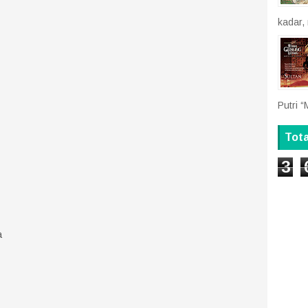
kadar,
Putri “
Tot
3
a