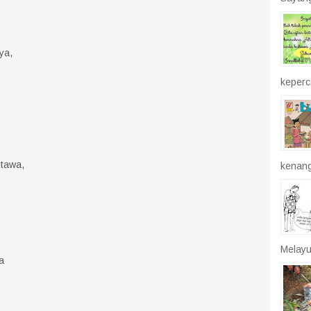
ya,
keperca
 tawa,
kenang
Melayu
a