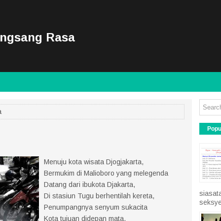
ongsang Rasa
a
Popu
Menuju kota wisata Djogjakarta,
Bermukim di Malioboro yang melegenda
Datang dari ibukota Djakarta,
siasat
Di stasiun Tugu berhentilah kereta,
seksye
Penumpangnya senyum sukacita
Kota tujuan didepan mata,