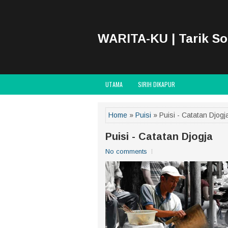
WARITA-KU | Tarik S
UTAMA
SIRIH DIKAPUR
Home
»
Puisi
» Puisi - Catatan Djogj
Puisi - Catatan Djogja
No comments