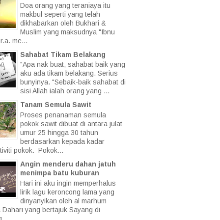
Doa orang yang teraniaya itu
makbul seperti yang telah
dikhabarkan oleh Bukhari &
Muslim yang maksudnya "Ibnu
.a. me...
Sahabat Tikam Belakang
"Apa nak buat, sahabat baik yang
aku ada tikam belakang. Serius
bunyinya. "Sebaik-baik sahabat di
sisi Allah ialah orang yang ...
Tanam Semula Sawit
Proses penanaman semula
pokok sawit dibuat di antara julat
umur 25 hingga 30 tahun
berdasarkan kepada kadar
iviti pokok. Pokok...
Angin menderu dahan jatuh
menimpa batu kuburan
Hari ini aku ingin memperhalus
lirik lagu keroncong lama yang
dinyanyikan oleh al marhum
a Dahari yang bertajuk Sayang di
 ...