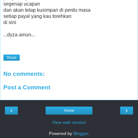
segenap ucapan
dan akan tetap kusimpan di perdu masa
setiap payal yang kau torehkan
di sini
...dyza ainun...
Share
No comments:
Post a Comment
‹
›
Home
View web version
Powered by
Blogger
.