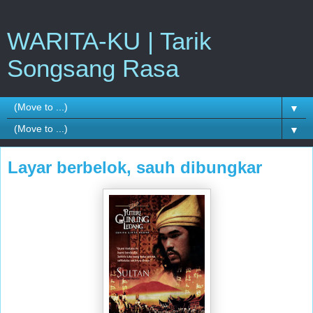
WARITA-KU | Tarik
Songsang Rasa
▼
▼
Layar berbelok, sauh dibungkar