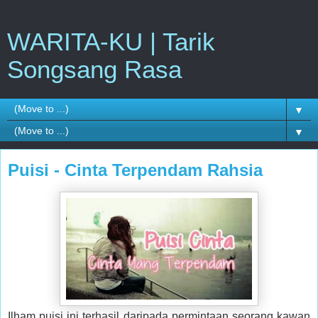
WARITA-KU | Tarik
Songsang Rasa
▼
▼
Puisi - Cinta Terpendam Rahsia
Ilham puisi ini terhasil daripada permintaan seorang kawan