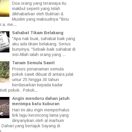
Doa orang yang teraniaya itu
makbul seperti yang telah
dikhabarkan oleh Bukhari &
Muslim yang maksudnya "Ibnu
.a. me...
Sahabat Tikam Belakang
"Apa nak buat, sahabat baik yang
aku ada tikam belakang. Serius
bunyinya. "Sebaik-baik sahabat di
sisi Allah ialah orang yang ...
Tanam Semula Sawit
Proses penanaman semula
pokok sawit dibuat di antara julat
umur 25 hingga 30 tahun
berdasarkan kepada kadar
iviti pokok. Pokok...
Angin menderu dahan jatuh
menimpa batu kuburan
Hari ini aku ingin memperhalus
lirik lagu keroncong lama yang
dinyanyikan oleh al marhum
a Dahari yang bertajuk Sayang di
 ...