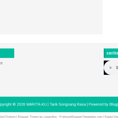
cerit
ke
pyright ©
2026
WARITA-KU | Tarik Songsang Rasa
| Powered by
Blog
lexiThemes
| Blogger Theme by
Lasantha
-
PremiumBloggerTemplates.com
|
Rapid Do