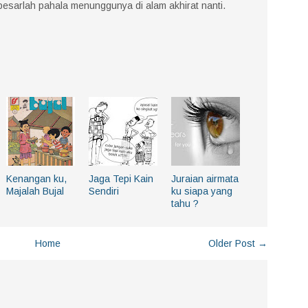
h besarlah pahala menunggunya di alam akhirat nanti.
Kenangan ku,
Jaga Tepi Kain
Juraian airmata
Majalah Bujal
Sendiri
ku siapa yang
tahu ?
Home
Older Post →