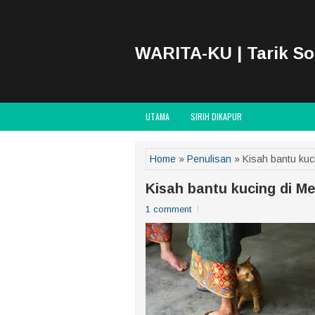
WARITA-KU | Tarik S
UTAMA
SIRIH DIKAPUR
Home
»
Penulisan
» Kisah bantu kuc
Kisah bantu kucing di M
1 comment