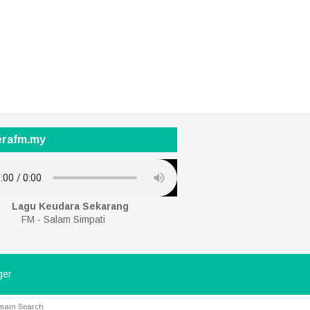
erafm.my
Lagu Keudara Sekarang
FM - Salam Simpati
ger
main Search