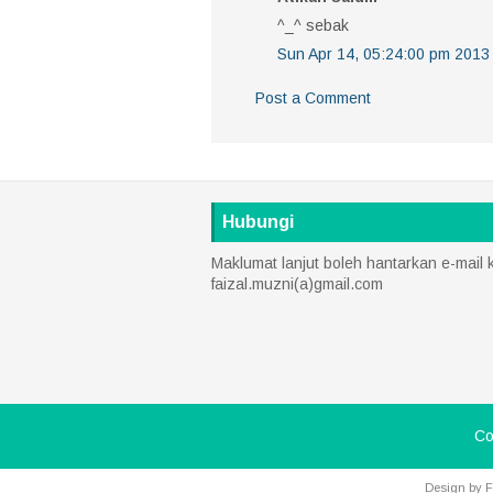
^_^ sebak
Sun Apr 14, 05:24:00 pm 2013
Post a Comment
Hubungi
Maklumat lanjut boleh hantarkan e-mail 
faizal.muzni(a)gmail.com
Co
Design by
F