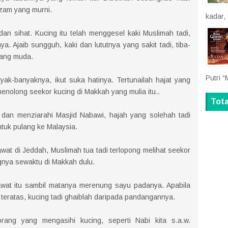
-zam yang murni.
kadar,
 dan sihat. Kucing itu telah menggesel kaki Muslimah tadi,
ya. Ajaib sungguh, kaki dan lututnya yang sakit tadi, tiba-
orang muda.
Putri “
yak-banyaknya, ikut suka hatinya. Tertunailah hajat yang
 menolong seekor kucing di Makkah yang mulia itu..
Tot
) dan menziarahi Masjid Nabawi, hajah yang solehah tadi
tuk pulang ke Malaysia.
at di Jeddah, Muslimah tua tadi terlopong melihat seekor
ngnya sewaktu di Makkah dulu.
sawat itu sambil matanya merenung sayu padanya. Apabila
teratas, kucing tadi ghaiblah daripada pandangannya.
rang yang mengasihi kucing, seperti Nabi kita s.a.w.