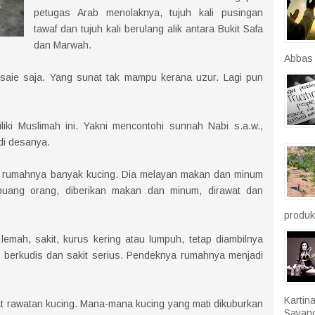
petugas Arab menolaknya, tujuh kali pusingan
tawaf dan tujuh kali berulang alik antara Bukit Safa
dan Marwah.
Abbas r
saie saja. Yang sunat tak mampu kerana uzur. Lagi pun
iki Muslimah ini. Yakni mencontohi sunnah Nabi s.a.w.,
di desanya.
i rumahnya banyak kucing. Dia melayan makan dan minum
ibuang orang, diberikan makan dan minum, dirawat dan
produkt
lemah, sakit, kurus kering atau lumpuh, tetap diambilnya
g berkudis dan sakit serius. Pendeknya rumahnya menjadi
Kartin
at rawatan kucing. Mana-mana kucing yang mati dikuburkan
Sayang.