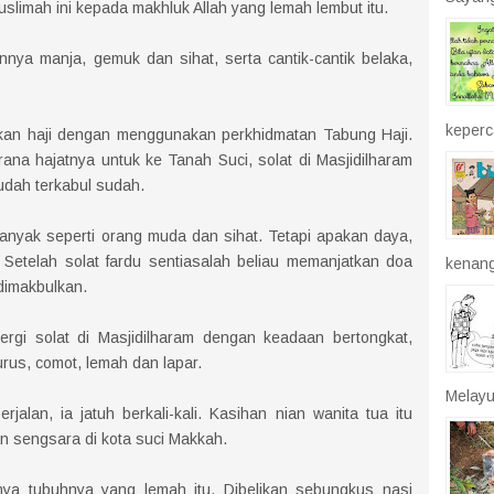
uslimah ini kepada makhluk Allah yang lemah lembut itu.
nnya manja, gemuk dan sihat, serta cantik-cantik belaka,
keperca
ikan haji dengan menggunakan perkhidmatan Tabung Haji.
ana hajatnya untuk ke Tanah Suci, solat di Masjidilharam
sudah terkabul sudah.
banyak seperti orang muda dan sihat. Tetapi apakan daya,
 Setelah solat fardu sentiasalah beliau memanjatkan doa
kenang
 dimakbulkan.
rgi solat di Masjidilharam dengan keadaan bertongkat,
urus, comot, lemah dan lapar.
Melayu
jalan, ia jatuh berkali-kali. Kasihan nian wanita tua itu
an sengsara di kota suci Makkah.
utnya tubuhnya yang lemah itu. Dibelikan sebungkus nasi