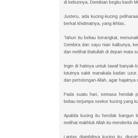
di kebunnya. Demikian begitu kasih M
Justeru, ada kucing-kucing peliharaa
berkat khidmatnya, yang ikhlas.
Tahun itu beliau berangkat, menuna
Gembira dan sayu nian kalbunya, ker
dan melihat Baitullah di depan mata 
Ingin di hatinya untuk tawaf banyak-
lututnya sakit manakala badan uzur.
dan pertolongan Allah, agar hajatnya
Pada suatu hari, semasa hendak pe
beliau terjumpa seekor kucing yang k
Apabila kucing itu hendak bangun ber
melihat makhluk Allah itu menderita d
Lantas diambilnya kucing itu, diur